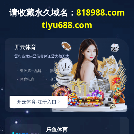
leyu乐鱼·官方web站登录
Toggle
入口
navigat
leyu乐鱼·官方web站登录入口-乐鱼