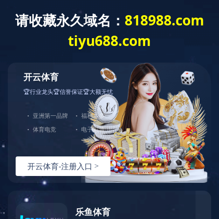
leyu乐鱼·官方web站登录
Toggle
入口
navigat
leyu乐鱼·官方web站登录入口-乐鱼